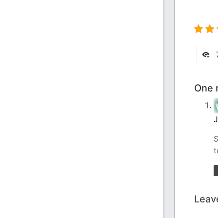
7
One r
J
S
t
Leav