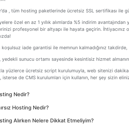
r’da , tüm hosting paketlerinde ücretsiz SSL sertifikası ile gü
yelere özel en az 1 yıllık alımlarda %5 indirim avantajında
erinizi profesyonel bir altyapı ile hayata geçirin. İhtiyacını
ızda!
 koşulsuz iade garantisi ile memnun kalmadığınız takdirde, h
, yedekli sunucu ortamı sayesinde kesintisiz hizmet almanın 
kla yüzlerce ücretsiz script kurulumuyla, web sitenizi dakikalar
t, isterse de CMS kurulumları için kullanın, her şey sizin elini
sting Nedir?
nırsız Hosting Nedir?
sting Alırken Nelere Dikkat Etmeliyim?