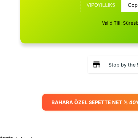
VIPOYILLIK5
Cop
Valid Till: Süresi
Stop by the 
BAHARA ÖZEL SEPETTE NET % 40'A