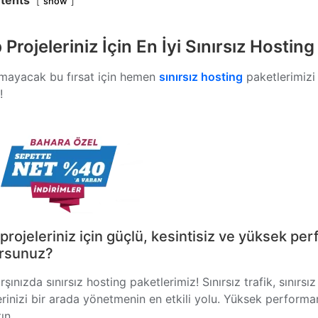
tents
show
Projeleriniz İçin En İyi Sınırsız Hostin
lmayacak bu fırsat için hemen
sınırsız hosting
paketlerimizi 
!
rojeleriniz için güçlü, kesintisiz ve yüksek p
orsunuz?
arşınızda sınırsız hosting paketlerimiz! Sınırsız trafik, sını
erinizi bir arada yönetmenin en etkili yolu. Yüksek performan
ın.