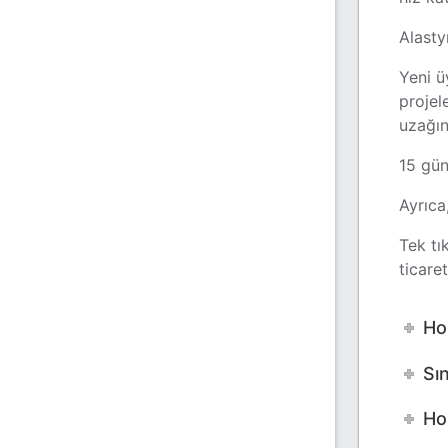
Alasty
Yeni ü
projel
uzağın
15 gün
Ayrıca
Tek tı
ticare
Ho
Sı
Ho