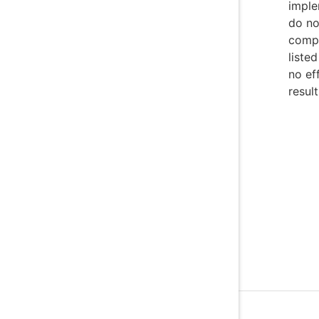
imple
do no
compe
listed
no ef
result