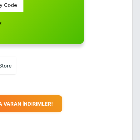
y Code
z
Store
 VARAN İNDIRIMLER!