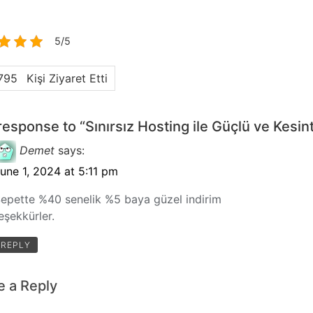
5/5
95
Kişi Ziyaret Etti
esponse to “Sınırsız Hosting ile Güçlü ve Kesi
Demet
says:
une 1, 2024 at 5:11 pm
epette %40 senelik %5 baya güzel indirim
eşekkürler.
REPLY
e a Reply