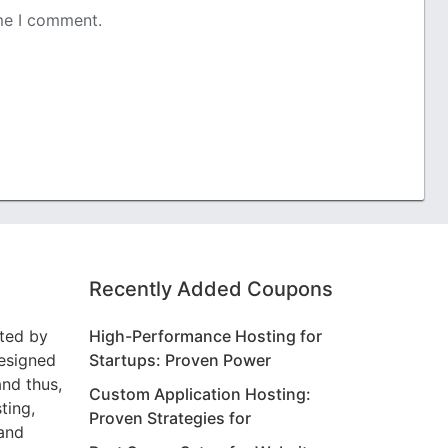
ime I comment.
Recently Added Coupons
ted by
High-Performance Hosting for
designed
Startups: Proven Power
and thus,
Custom Application Hosting:
ting,
Proven Strategies for
 and