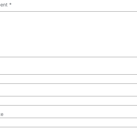
ent
*
te