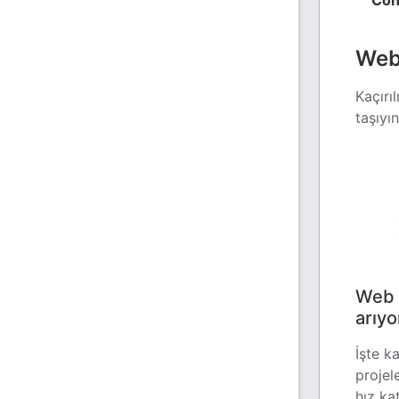
Con
Web 
Kaçırı
taşıyın
Web p
arıy
İşte k
projel
hız kat