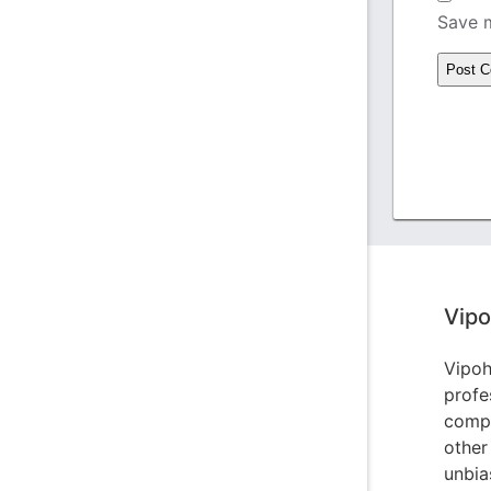
Save m
Vipo
Vipoh
profe
compl
other 
unbia