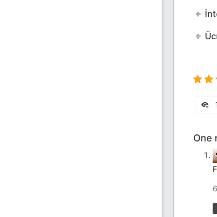
İnt
Ücr
1
One r
F
6