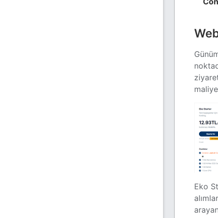
Con
Web 
Günümü
nokta
ziyare
maliye
Eko St
alımla
arayan