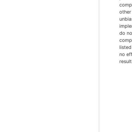
compl
other 
unbia
imple
do no
compe
listed
no ef
result