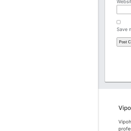
Websi
Save m
Vipo
Vipoh
profe