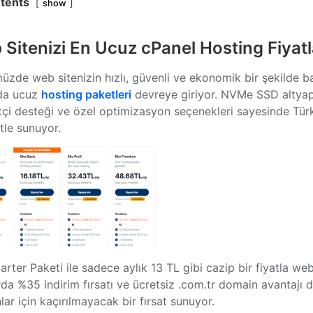
tents
show
Sitenizi En Ucuz cPanel Hosting Fiyatla
zde web sitenizin hızlı, güvenli ve ekonomik bir şekilde ba
da ucuz
hosting paketleri
devreye giriyor. NVMe SSD altyapısı
tçi desteği ve özel optimizasyon seçenekleri sayesinde Tür
tle sunuyor.
arter Paketi ile sadece aylık 13 TL gibi cazip bir fiyatla web 
rda %35 indirim fırsatı ve ücretsiz .com.tr domain avantajı
lar için kaçırılmayacak bir fırsat sunuyor.