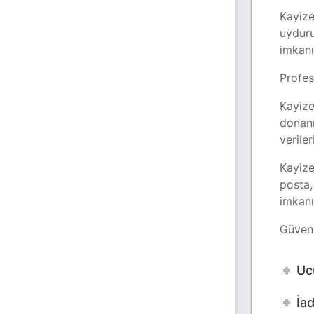
Kayize
uydur
imkanı
Profes
Kayize
donanı
veriler
Kayize
posta,
imkanı
Güveni
Uc
İad