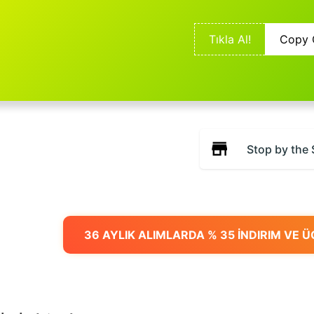
Tıkla Al!
Copy 
Stop by the 
36 AYLIK ALIMLARDA % 35 İNDIRIM VE 