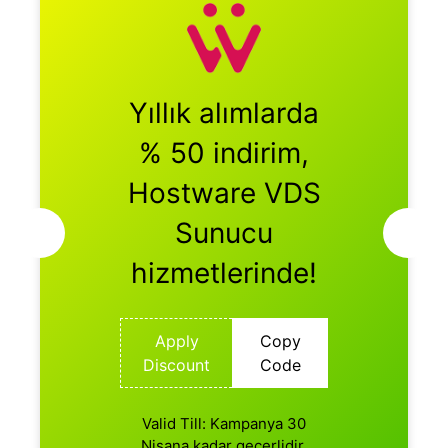
Yıllık alımlarda
% 50 indirim,
Hostware VDS
Sunucu
hizmetlerinde!
Apply
Copy
Discount
Code
Valid Till: Kampanya 30
Nisana kadar geçerlidir.