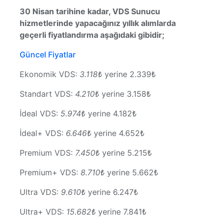
30 Nisan tarihine kadar, VDS Sunucu
hizmetlerinde yapacağınız yıllık alımlarda
geçerli fiyatlandırma aşağıdaki gibidir;
Güncel Fiyatlar
Ekonomik VDS:
3.118₺
yerine 2.339₺
Standart VDS:
4.210₺
yerine 3.158₺
İdeal VDS:
5.974₺
yerine 4.182₺
İdeal+ VDS:
6.646₺
yerine 4.652₺
Premium VDS:
7.450₺
yerine 5.215₺
Premium+ VDS:
8.710₺
yerine 5.662₺
Ultra VDS:
9.610₺
yerine 6.247₺
Ultra+ VDS:
15.682₺
yerine 7.841₺