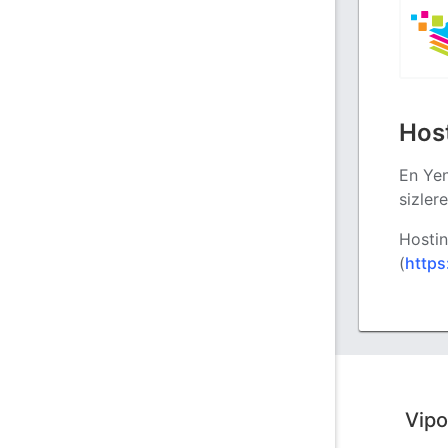
Host
En Yen
sizler
Hostin
(
https
Vipo