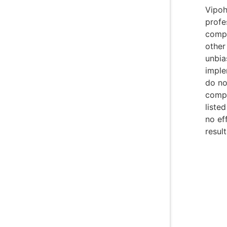
Vipoh
profe
compl
other 
unbia
imple
do no
compe
listed
no ef
result